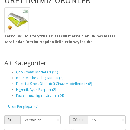
ÜRETTİĞİMİZ ÜRÜNLER
Tarko Dış Tic. Ltd Şti'ne ait tescilli marka olan Okinox Metal
tarafından üretimi yapılan ürünlerin sayfasıdır.
Alt Kategoriler
Çöp Kovası Modelleri (11)
Bone Maske Galoş Kutusu (3)
Elektrikli Sinek Öldürücü Cihaz Modellerimiz (8)
Hijyenik Ayak Paspası (2)
Paslanmaz Hijyen Ürünleri (4)
Ürün Karşılaştır (0)
Sırala:
Göster: